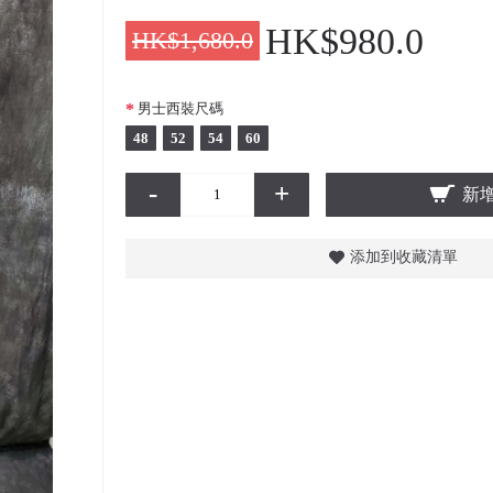
HK$980.0
HK$1,680.0
男士西裝尺碼
48
52
54
60
-
+
新
添加到收藏清單