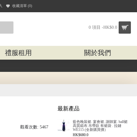
入
收藏清單 (
0
)
0 項目 -HK$0.0
禮服租用
關於我們
最新產品
藍色晚裝裙. 宴會裙. 謝師宴. ball裙
高質緞布 吊帶款 有裙袋 . 拉鏈
觀看次數: 5467
WE115 (全新購買價）
HK$680.0