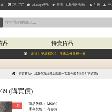
65714727
ook
whatsapp查詢
觀塘（點擊開啟地圖）
註冊
登
貨品
特賣貨品
網店訂單滿$2000，即送五分西褲一條
特賣貨品
淺灰色直紋男士西裝一套五件裝 MS039 (購買價)
9 (購買價)
商品代碼：
MS039
-42%
庫存狀態：
有存貨