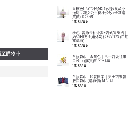
香檳色LACE小珍珠前短後長款小
拖尾，花女公主裙小婚紗 (全新購
買價)-KG069
HK$480.0
粉色- 蕾絲長袖外套+西式連身裙｜
約36吋腰 主婚媽媽衫 WM123 (租用
或購買)
HK$980.0
增至購物車
各款袋巾 - 金黃色｜男士西裝禮服
口袋巾 (購買價) MA180
HK$38.0
各款袋巾 - 印花圖案｜男士西裝禮
服口袋巾 (購買價) MA181
HK$38.0