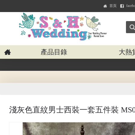
首頁
faceb
產品目錄
大熱
淺灰色直紋男士西裝一套五件裝 MS03